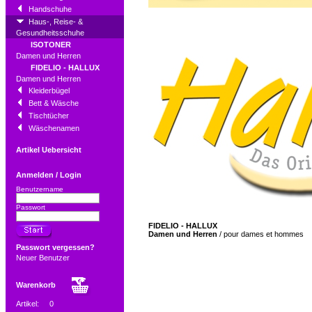
Handschuhe
Haus-, Reise- &
Gesundheitsschuhe
ISOTONER
Damen und Herren
FIDELIO - HALLUX
Damen und Herren
Kleiderbügel
Bett & Wäsche
Tischtücher
Wäschenamen
Artikel Uebersicht
Anmelden / Login
Benutzername
Passwort
FIDELIO - HALLUX
Damen und Herren
/
pour dames et hommes
Passwort vergessen?
Neuer Benutzer
Warenkorb
Artikel:
0