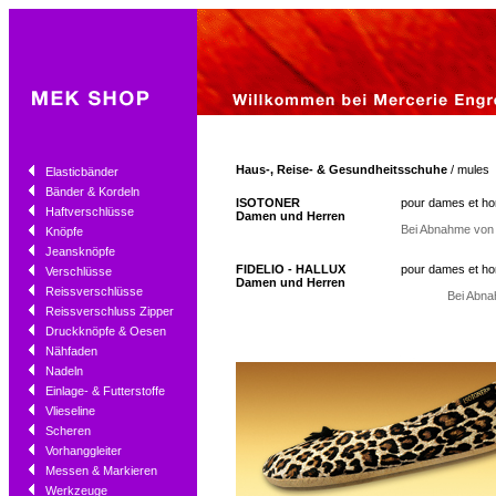
Haus-, Reise- & Gesundheitsschuhe
/ mules
Elasticbänder
Bänder & Kordeln
ISOTONER
pour dames et 
Haftverschlüsse
Damen und Herren
Bei Abnahme von
Knöpfe
Jeansknöpfe
FIDELIO - HALLUX
pour dames et 
Verschlüsse
Damen und Herren
Reissverschlüsse
Bei Abna
Reissverschluss Zipper
Druckknöpfe & Oesen
Nähfaden
Nadeln
Einlage- & Futterstoffe
Vlieseline
Scheren
Vorhanggleiter
Messen & Markieren
Werkzeuge